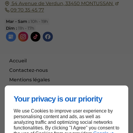
54 Avenue de Verdun,
33450
MONTUSSAN
09 70 35 45 77
Mar - Sam :
10h - 19h
Dim :
11h - 17h
Accueil
Contactez-nous
Mentions légales
Plan du site
Your privacy is our priority
We use Cookies to improve user experience by
Haut de page
personalising content and ads, as well as
analyzing traffic and optimizing social networks
functionalities. By clicking "I Agree" you consent to