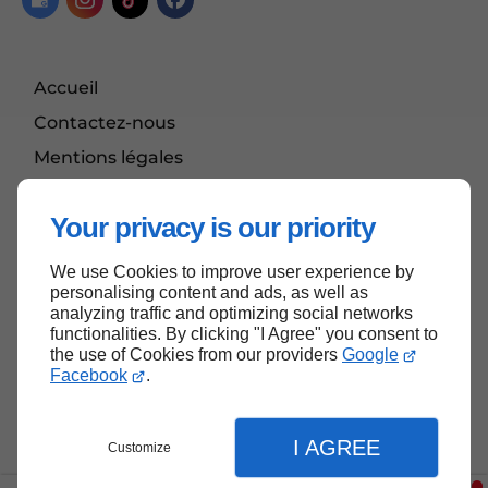
Accueil
Contactez-nous
Mentions légales
Plan du site
Your privacy is our priority
We use Cookies to improve user experience by
Haut de page
personalising content and ads, as well as
analyzing traffic and optimizing social networks
functionalities. By clicking "I Agree" you consent to
the use of Cookies from our providers
Google
Facebook
.
I AGREE
Customize